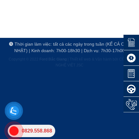
Đặt lị
Thời gian làm việc: tất cả các ngày trong tuần (KỂ CẢ CHỦ
NHẬT) | Kinh doanh: 7h00-18h30 | Dịch vụ: 7h30-17h00
Đăng 
Copyright © 2022
Ford Bắc Giang
|
Thiết kế web & Vận hành bởi CÔNG
NGHỆ VIỆT JSC
Dự to
Đăng 
Hotli
0829.558.868