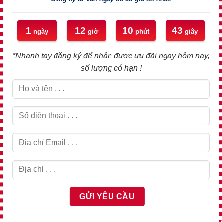
1
12
10
43
ngày
giờ
phút
giây
*Nhanh tay đăng ký để nhận được ưu đãi ngay hôm nay,
số lượng có hạn !