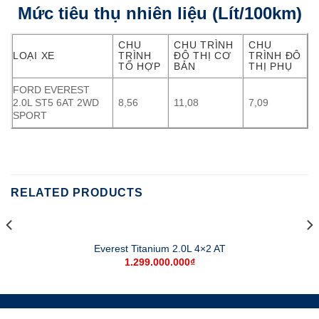
Mức tiêu thụ nhiên liệu (Lít/100km)
CHU
CHU TRÌNH
CHU
LOẠI XE
TRÌNH
ĐÔ THỊ CƠ
TRÌNH ĐÔ
TỔ HỢP
BẢN
THỊ PHỤ
FORD EVEREST
2.0L ST5 6AT 2WD
8,56
11,08
7,09
SPORT
RELATED PRODUCTS
Everest Titanium 2.0L 4×2 AT
1.299.000.000
₫