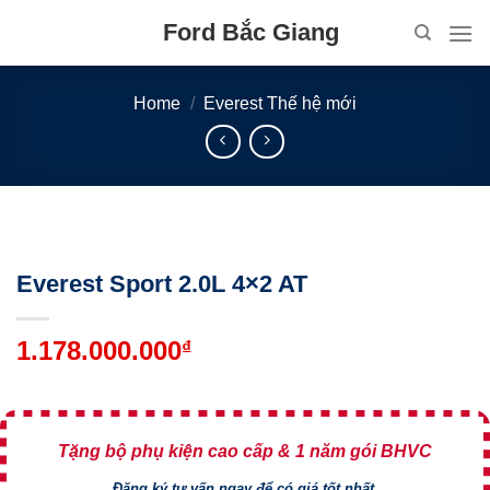
Skip
Ford Bắc Giang
to
content
Home
/
Everest Thế hệ mới
Everest Sport 2.0L 4×2 AT
1.178.000.000
₫
Tặng bộ phụ kiện cao cấp & 1 năm gói BHVC
Đăng ký tư vấn ngay để có giá tốt nhất.