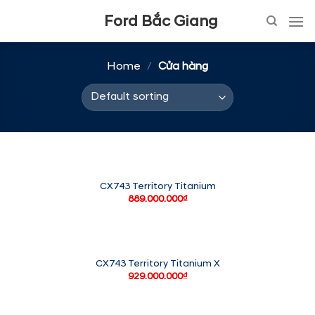
Skip
Ford Bắc Giang
to
content
Home
/
Cửa hàng
CX743 Territory Titanium
889.000.000
₫
CX743 Territory Titanium X
929.000.000
₫