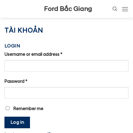
Skip
Ford Bắc Giang
to
content
TÀI KHOẢN
LOGIN
Username or email address
*
Password
*
Remember me
Log in