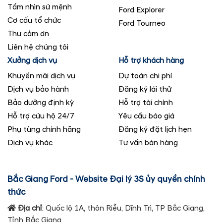
Tầm nhìn sứ mệnh
Ford Explorer
Cơ cấu tổ chức
Ford Tourneo
Thư cảm ơn
Liên hệ chúng tôi
Xưởng dịch vụ
Hỗ trợ khách hàng
Khuyến mãi dịch vụ
Dự toán chi phí
Dịch vụ bảo hành
Đăng ký lái thử
Bảo dưỡng định kỳ
Hỗ trợ tài chính
Hỗ trợ cứu hộ 24/7
Yêu cầu báo giá
Phụ tùng chính hãng
Đăng ký đặt lịch hẹn
Dịch vụ khác
Tư vấn bán hàng
Bắc Giang Ford - Website Đại lý 3S ủy quyền chính
thức
Địa chỉ
: Quốc lộ 1A, thôn Riễu, Dĩnh Trì, TP Bắc Giang,
Tỉnh Bắc Giang